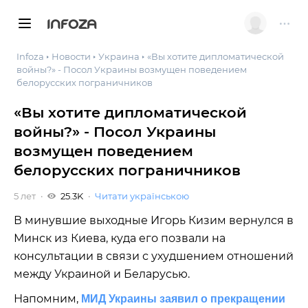
INFOZA
Infoza
Новости
Украина
«Вы хотите дипломатической
войны?» - Посол Украины возмущен поведением
белорусских пограничников
«Вы хотите дипломатической
войны?» - Посол Украины
возмущен поведением
белорусских пограничников
5 лет
25.3K
Читати українською
В минувшие выходные Игорь Кизим вернулся в
Минск из Киева, куда его позвали на
консультации в связи с ухудшением отношений
между Украиной и Беларусью.
Напомним,
МИД Украины заявил о прекращении