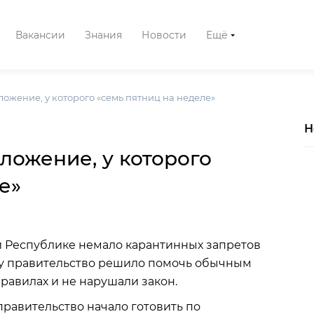
Вакансии
Знания
Новости
Ещё
ожение, у которого «семь пятниц на неделе»
Н
ложение, у которого
е»
й Республике немало карантинных запретов
му правительство решило помочь обычным
правилах и не нарушали закон.
равительство начало готовить по