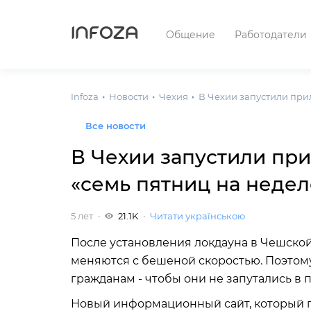
INFOZA
Общение
Работодатели
Infoza
Новости
Чехия
В Чехии запустили прил
Все новости
В Чехии запустили при
«семь пятниц на недел
5 лет
21.1K
Читати українською
После установления локдауна в Чешско
меняются с бешеной скоростью. Поэто
гражданам - чтобы они не запутались в 
Новый информационный сайт, который п