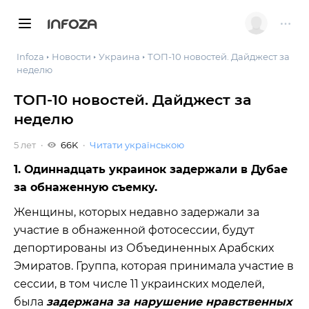
INFOZA
Infoza
Новости
Украина
ТОП-10 новостей. Дайджест за
неделю
ТОП-10 новостей. Дайджест за
неделю
5 лет
66K
Читати українською
1. Одиннадцать украинок задержали в Дубае
за обнаженную съемку.
Женщины, которых недавно задержали за
участие в обнаженной фотосессии, будут
депортированы из Объединенных Арабских
Эмиратов. Группа, которая принимала участие в
сессии, в том числе 11 украинских моделей,
была
задержана за нарушение нравственных