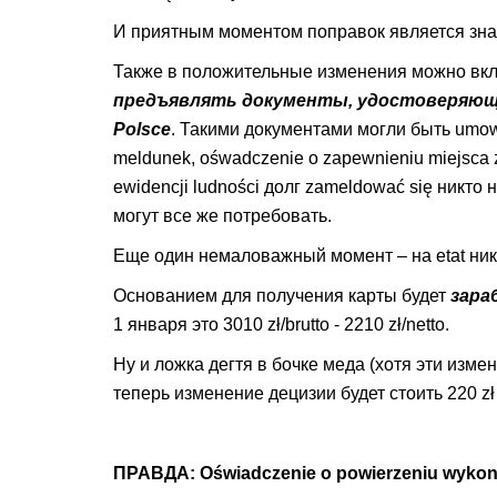
И приятным моментом поправок является знач
Также в положительные изменения можно вклю
предъявлять документы, удостоверяющие
Polsce
. Такими документами могли быть umowa
meldunek, ośwadczenie o zapewnieniu miejsca
ewidencji ludności долг zameldować się никто
могут все же потребовать.
Еще один немаловажный момент – на etat ник
Основанием для получения карты будет
зара
1 января это 3010 zł/brutto - 2210 zł/netto.
Ну и ложка дегтя в бочке меда (хотя эти изме
теперь изменение децизии будет стоить 220 zł 
ПРАВДА: Oświadczenie o powierzeniu wykony