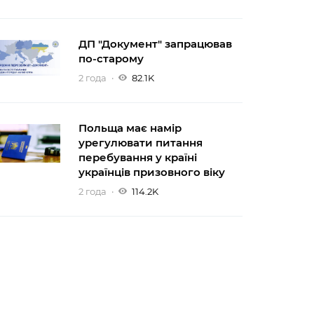
ДП "Документ" запрацював
по-старому
2 года
82.1K
Польща має намір
урегулювати питання
перебування у країні
українців призовного віку
2 года
114.2K