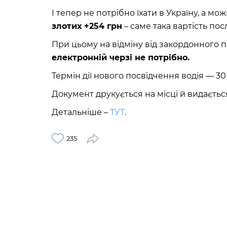
І тепер не потрібно їхати в Україну, а мо
злотих +254 грн
– саме така вартість пос
При цьому на відміну від закордонного па
електронній черзі не потрібно.
Термін дії нового посвідчення водія — 30 
Документ друкується на місці й видаєтьс
Детальніше –
ТУТ
.
235