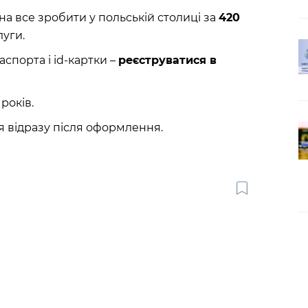
жна все зробити у польській столиці за
420
луги.
спорта і id-картки –
реєструватися в
років.
я відразу після оформлення.