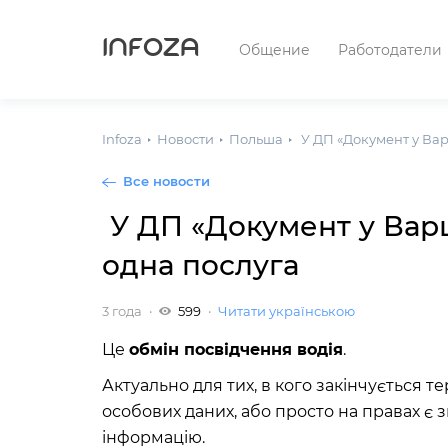
INFOZA
Общение
Работодатели
Infoza
Новости
Польша
У ДП «Документ у Вар
Все новости
У ДП «Документ у Вар
одна послуга
3 года
599
Читати українською
Це
обмін посвідчення водія
.
Актуально для тих, в кого закінчується те
особових даних, або просто на правах є з
інформацію.