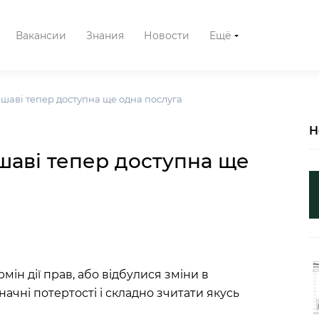
Вакансии
Знания
Новости
Ещё
шаві тепер доступна ще одна послуга
Н
шаві тепер доступна ще
рмін дії прав, або відбулися зміни в
начні потертості і складно зчитати якусь