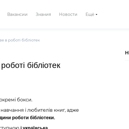
Вакансии
Знания
Новости
Ещё
е в роботі бібліотек
Н
роботі бібліотек
 окремі бокси.
навчання і любителів книг, адже
одини роботи бібліотеки.
оступною
і українська.