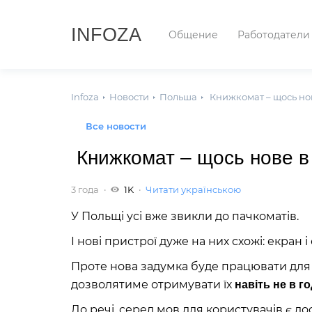
INFOZA
Общение
Работодатели
Infoza
Новости
Польша
Книжкомат – щось нов
Все новости
Книжкомат – щось нове в 
3 года
1K
Читати українською
У Польщі усі вже звикли до пачкоматів.
І нові пристрої дуже на них схожі: екран і
Проте нова задумка буде працювати для 
дозволятиме отримувати їх
навіть не в г
До речі, серед мов для користувачів є д