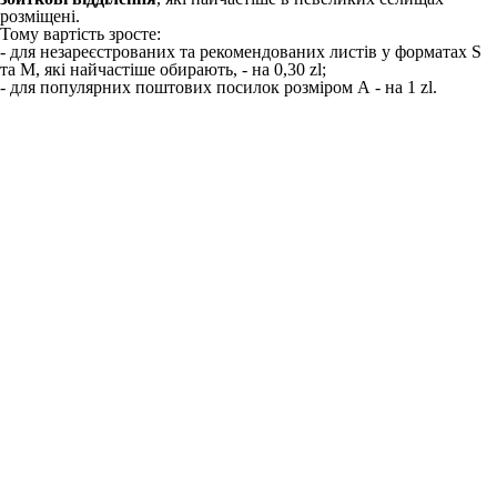
розміщені.
Тому
вартість зросте
:
- для незареєстрованих та рекомендованих листів у форматах S
та M, які найчастіше обирають, - на 0,30 zl;
- для популярних поштових посилок розміром А - на 1 zl.