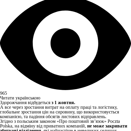
965
Читати українською
Здорожчання відбудеться
з 1 жовтня.
А все через зростання витрат на оплату праці та логістику,
глобальне зростання цін на сировину, що використовується
компанією, та падіння обсягів листових відправлень.
Згідно з польським законом «Про поштовий зв’язок» Poczta
Polska, на відміну від приватних компаній,
не може закривати
збиткові відділення
, які найчастіше в невеликих селищах