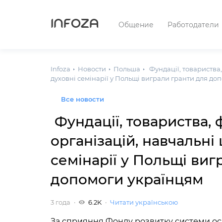
INFOZA
Общение
Работодатели
Infoza
Новости
Польша
Фундації, товариства,
духовні семінарії у Польщі виграли гранти для до
Все новости
Фундації, товариства, 
організацій, навчальні 
семінарії у Польщі виг
допомоги українцям
3 года
6.2K
Читати українською
За сприяння Фонду розвитку системи ос