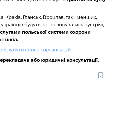
, Краків, Гданськ, Вроцлав, так і менших,
ля українців будуть організовуватися зустрічі,
слугами польської системи охорони
 і шкіл.
реглянути список організацій.
ерекладача або юридичні консультації.