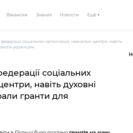
Вакансии
Знания
Новости
Ещё
 федерації соціальних організацій, навчальні центри, навіть
помоги українцям
Н
федерації соціальних
центри, навіть духовні
рали гранти для
віти в Польщі було роздано
грантів на суму