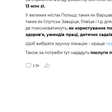
13 млн zl.
У великих містах Польщі, таких як Варшава
таких як Слупськ Завєрце, Глівіце і т.д. д
де пояснюватимуть,
як користування по
здоров'я, ужендів праці, дитячих садків
Щоб вибрати зручну локацію – краще
пе
Також за потреби тут нададуть
послуги п
2.3K