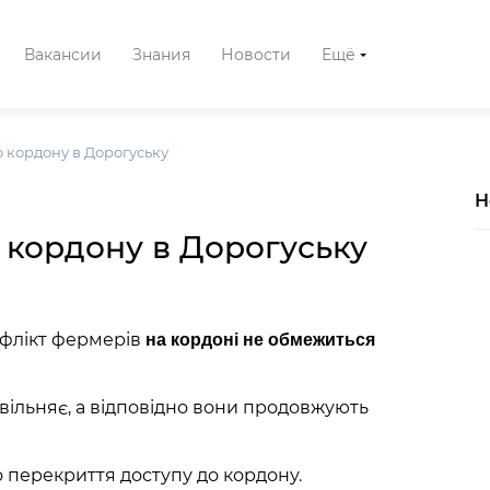
Вакансии
Знания
Новости
Ещё
о кордону в Дорогуську
Н
 кордону в Дорогуську
нфлікт фермерів
на кордоні не обмежиться
вільняє, а відповідно вони продовжують
 перекриття доступу до кордону.