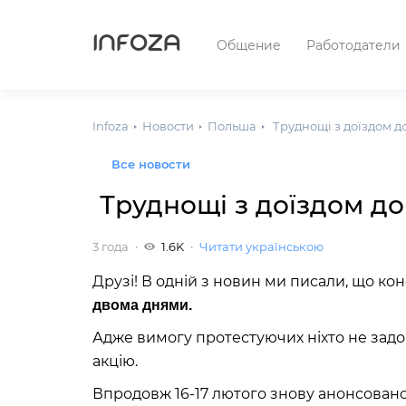
INFOZA
Общение
Работодатели
Infoza
Новости
Польша
Труднощі з доїздом д
Все новости
Труднощі з доїздом до
3 года
1.6K
Читати українською
Друзі! В одній з новин ми писали, що ко
двома днями.
Адже вимогу протестуючих ніхто не задо
акцію.
Впродовж 16-17 лютого знову анонсовано