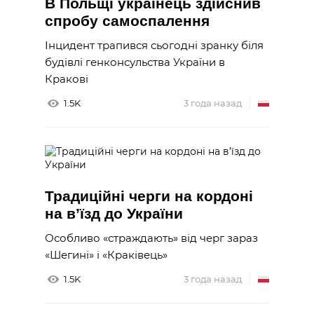
В Польщі українець здійснив
спробу самоспалення
Інцидент трапився сьогодні зранку біля
будівлі генконсульства України в
Кракові
1.5K
3 года назад
Традиційні черги на кордоні
на в’їзд до України
Особливо «страждають» від черг зараз
«Шегині» і «Краківець»
1.5K
3 года назад