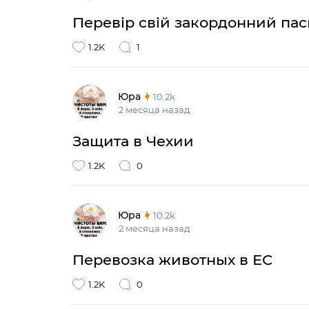
Перевір свій закордонний пас
1.2K
1
Юра
10.2k
2 месяца назад
Защита в Чехии
1.2K
0
Юра
10.2k
2 месяца назад
Перевозка животных в ЕС
1.2K
0