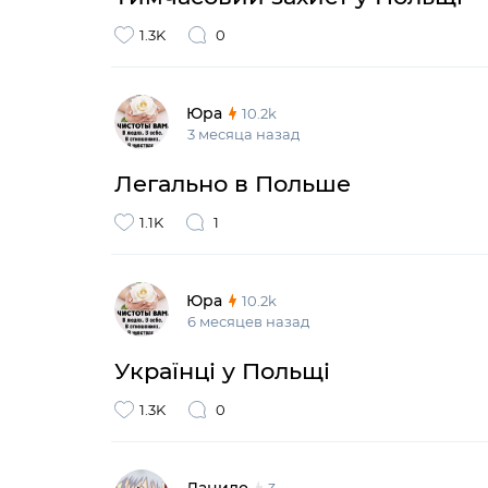
1.3K
0
Юра
10.2k
3 месяца назад
Легально в Польше
1.1K
1
Юра
10.2k
6 месяцев назад
Українці у Польщі
1.3K
0