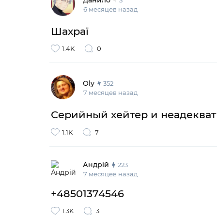
Данило
3
6 месяцев назад
Шахраї
1.4K
0
Oly
352
7 месяцев назад
Серийный хейтер и неадеква
1.1K
7
Андрій
223
7 месяцев назад
+48501374546
1.3K
3