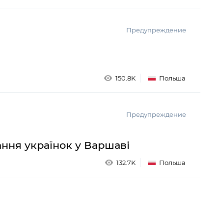
Предупреждение
150.8K
Польша
Предупреждение
ня українок у Варшаві
132.7K
Польша