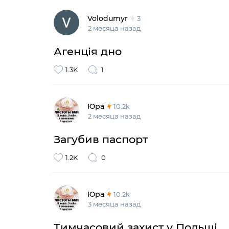
Volodumyr
3
2 месяца назад
Агенція дно
1.3K
1
Юра
10.2k
2 месяца назад
Загубив паспорт
1.2K
0
Юра
10.2k
3 месяца назад
Тимчасовий захист у Польщі