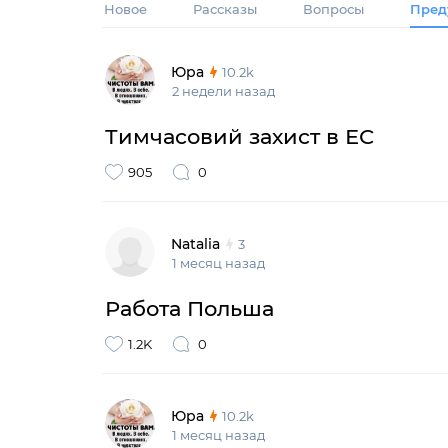
Новое
Рассказы
Вопросы
Пред
Юра
10.2k
2 недели назад
Тимчасовий захист в ЕС
905
0
Natalia
3
1 месяц назад
Работа Польша
1.2K
0
Юра
10.2k
1 месяц назад