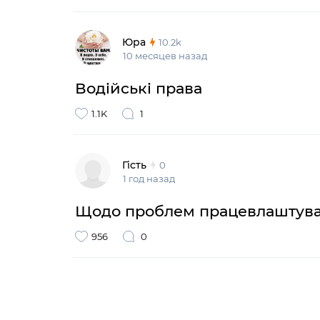
Юра
10.2k
10 месяцев назад
Водійські права
1.1K
1
Гість
0
1 год назад
Щодо проблем працевлаштуван
956
0