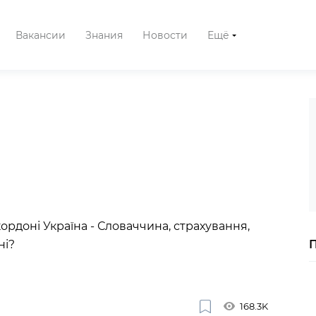
Вакансии
Знания
Новости
Ещё
кордоні Україна - Словаччина, страхування,
ні?
168.3K