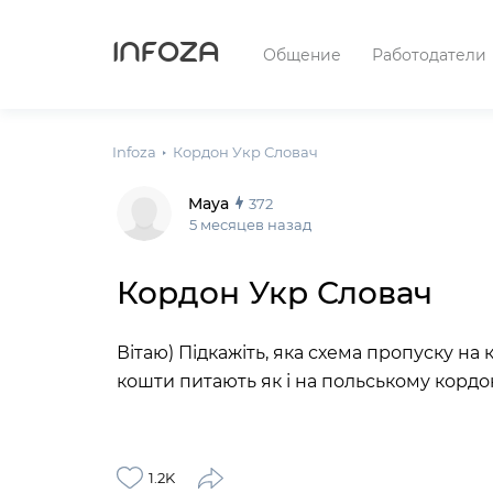
INFOZA
Общение
Работодатели
Infoza
Кордон Укр Словач
Maya
372
5 месяцев назад
Кордон Укр Словач
Вітаю) Підкажіть, яка схема пропуску на 
кошти питають як і на польському кордо
1.2K