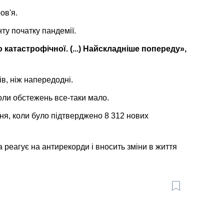
ов'я.
ту початку пандемії.
 катастрофічної. (...) Найскладніше попереду»,
в, ніж напередодні.
оли обстежень все-таки мало.
я, коли було підтверджено 8 312 нових
а реагує на антирекорди і вносить зміни в життя