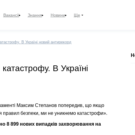
Вакансії
Знання
Новини
Ще
атастрофу. В Україні новий антирекорд
Н
катастрофу. В Україні
арламенті Максим Степанов попередив, що якщо
я правил безпеки, ми не уникнемо катастрофи».
ено 8 899 нових випадків захворювання на