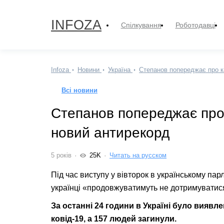
INFOZA
Спілкування
Роботодавці
Infoza
Новини
Україна
Степанов попереджає про к
Всі новини
Степанов попереджає про 
новий антирекорд
5 років
25K
Читать на русском
Під час виступу у вівторок в українському п
українці «продовжуватимуть не дотримуватис
За останні 24 години в Україні було виявл
ковід-19, а 157 людей загинули.