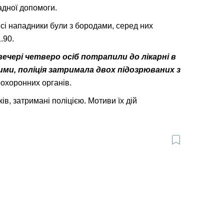
адної допомоги.
 всі нападники були з бородами, серед них
.90.
 увечері четверо осіб потрапили до лікарні в
ими, поліція затримала двох підозрюваних з
оохоронних органів.
ів, затримані поліцією. Мотиви їх дій