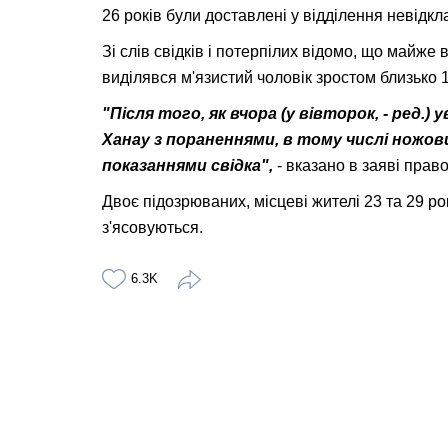
26 років були доставлені у відділення невідкл
Зі слів свідків і потерпілих відомо, що майже
виділявся м'язистий чоловік зростом близько 1
"Після того, як вчора (у вівторок, - ред.)
Ханау з пораненнями, в тому числі ножов
показаннями свідка",
- вказано в заяві прав
Двоє підозрюваних, місцеві жителі 23 та 29 рок
з'ясовуються.
6.3K