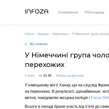
INFOZA
Спілкування
Роботодавці
Infoza
Новини
Німеччина
У Німеччині група чолов
Всі новини
У Німеччині група чоло
перехожих
6 років
61.6K
Читать на русском
У німецькому місті Ханау, що на схід від Фра
на перехожих. В результаті, щонайменше, чот
квітня, повідомляє місцева поліція і
Focus Onl
Всього в нападі брали участь від п'яти до семи