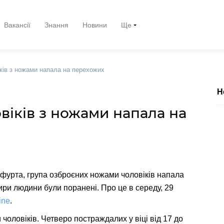
Вакансії
Знання
Новини
Ще
іків з ножами напала на перехожих
Н
віків з ножами напала на
нкфурта, група озброєних ножами чоловіків напала
ири людини були поранені. Про це в середу, 29
ine
.
 чоловіків. Четверо постраждалих у віці від 17 до