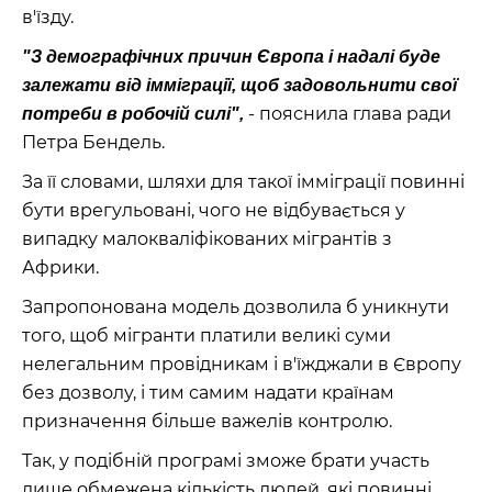
в'їзду.
"З демографічних причин Європа і надалі буде
залежати від імміграції, щоб задовольнити свої
- пояснила глава ради
потреби в робочій силі",
Петра Бендель.
За її словами, шляхи для такої імміграції повинні
бути врегульовані, чого не відбувається у
випадку малокваліфікованих мігрантів з
Африки.
Запропонована модель дозволила б уникнути
того, щоб мігранти платили великі суми
нелегальним провідникам і в'їжджали в Європу
без дозволу, і тим самим надати країнам
призначення більше важелів контролю.
Так, у подібній програмі зможе брати участь
лише обмежена кількість людей, які повинні