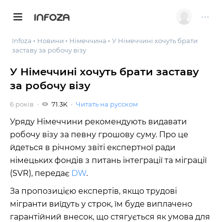
INFOZA
Infoza
Новини
Німеччина
У Німеччині хочуть брати
заставу за робочу візу
У Німеччині хочуть брати заставу
за робочу візу
6 років
71.3K
Читать на русском
Уряду Німеччини рекомендують видавати
робочу візу за певну грошову суму. Про це
йдеться в річному звіті експертної ради
німецьких фондів з питань інтеграції та міграції
(SVR), передає
DW
.
За пропозицією експертів, якщо трудові
мігранти виїдуть у строк, їм буде виплачено
гарантійний внесок, що стягується як умова для