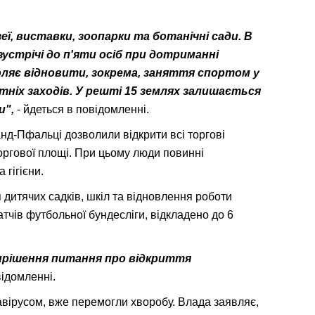
ї, виставки, зоопарки та ботанічні сади. В
устрічі до п'яти осіб при дотриманні
воляє відновити, зокрема, заняття спортом у
тніх заходів. У решті 15 землях залишається
и",
- йдеться в повідомленні.
анд-Пфальці дозволили відкрити всі торгові
оргової площі. При цьому люди повинні
 гігієни.
 дитячих садків, шкіл та відновлення роботи
атчів футбольної бундесліги, відкладено до 6
ирішення питання про відкриття
відомленні.
авірусом, вже перемогли хворобу. Влада заявляє,