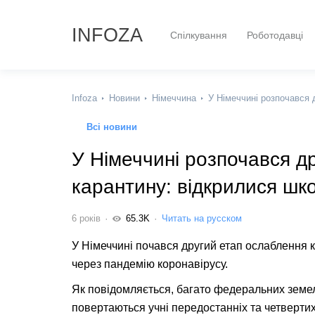
INFOZA
Спілкування
Роботодавці
Infoza
Новини
Німеччина
У Німеччині розпочався 
Всі новини
У Німеччині розпочався д
карантину: відкрилися шк
6 років
65.3K
Читать на русском
У Німеччині почався другий етап ослаблення 
через пандемію коронавірусу.
Як повідомляється, багато федеральних земель
повертаються учні передостанніх та четвертих 