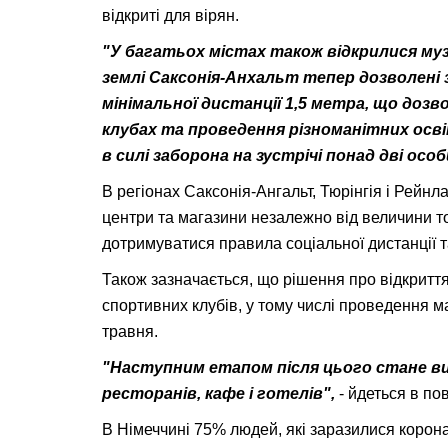
відкриті для вірян.
"У багатьох містах також відкрилися музе
землі Саксонія-Анхальт тепер дозволені з
мінімальної дистанції 1,5 метра, що доз
клубах та проведення різноманітних осві
в силі заборона на зустрічі понад дві особ
В регіонах Саксонія-Ангальт, Тюрінгія і Рейнл
центри та магазини незалежно від величини т
дотримуватися правила соціальної дистанції та
Також зазначається, що рішення про відкриття
спортивних клубів, у тому числі проведення м
травня.
"Наступним етапом після цього стане в
ресторанів, кафе і готелів",
- йдеться в по
В Німеччині 75% людей, які заразилися корон