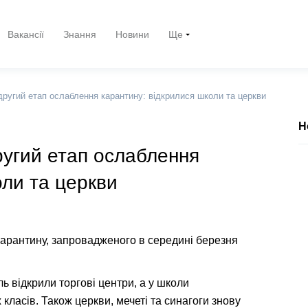
Вакансії
Знання
Новини
Ще
другий етап ослаблення карантину: відкрилися школи та церкви
Н
ругий етап ослаблення
оли та церкви
карантину, запровадженого в середині березня
 відкрили торгові центри, а у школи
класів. Також церкви, мечеті та синагоги знову