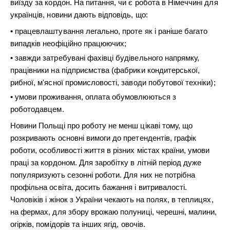
виїзду за кордон. На питання, чи є робота в Німеччині для
українців, новини дають відповідь, що:
працевлаштування легально, проте як і раніше багато
випадків неофіційно працюючих;
завжди затребувані фахівці будівельного напрямку,
працівники на підприємства (фабрики кондитерської,
рибної, м'ясної промисловості, заводи побутової техніки);
умови проживання, оплата обумовлюються з
роботодавцем.
Новини Польщі про роботу не менш цікаві тому, що
розкривають основні вимоги до претендентів, графік
роботи, особливості життя в різних містах країни, умови
праці за кордоном. Для заробітку в літній період дуже
популяризують сезонні роботи. Для них не потрібна
профільна освіта, досить бажання і витривалості.
Чоловіків і жінок з України чекають на полях, в теплицях,
на фермах, для збору врожаю полуниці, черешні, малини,
огірків, помідорів та інших ягід, овочів.