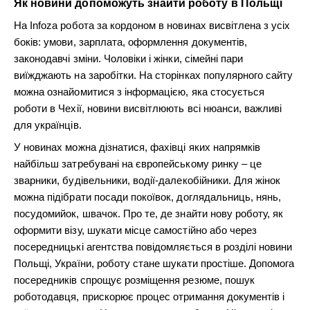
Як новини допоможуть знайти роботу в Польщі
На Infoza робота за кордоном в новинах висвітлена з усіх
боків: умови, зарплата, оформлення документів,
законодавчі зміни. Чоловіки і жінки, сімейні пари
виїжджають на заробітки. На сторінках популярного сайту
можна ознайомитися з інформацією, яка стосується
роботи в Чехії, новини висвітлюють всі нюанси, важливі
для українців.
У новинах можна дізнатися, фахівці яких напрямків
найбільш затребувані на європейському ринку – це
зварники, будівельники, водії-далекобійники. Для жінок
можна підібрати посади покоївок, доглядальниць, нянь,
посудомийок, швачок. Про те, де знайти нову роботу, як
оформити візу, шукати місце самостійно або через
посередницькі агентства повідомляється в розділі новини
Польщі, України, роботу стане шукати простіше. Допомога
посередників спрощує розміщення резюме, пошук
роботодавця, прискорює процес отримання документів і