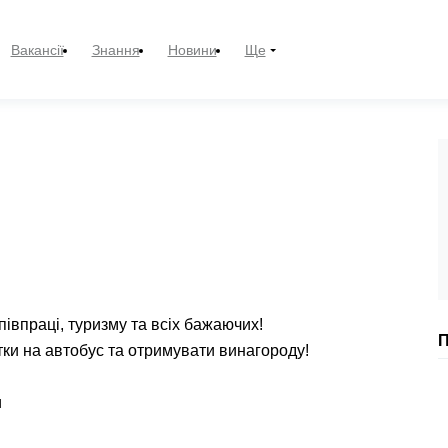
Вакансії
Знання
Новини
Ще
півпраці, туризму та всіх бажаючих!
П
ки на автобус та отримувати винагороду!
и