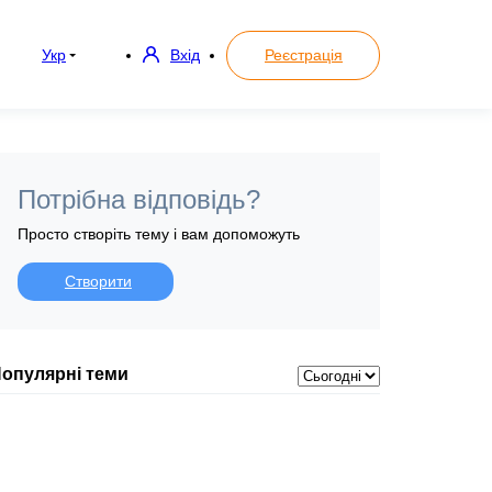
Укр
Вхід
Реєстрація
Потрібна відповідь?
Просто створіть тему і вам допоможуть
Створити
опулярні теми