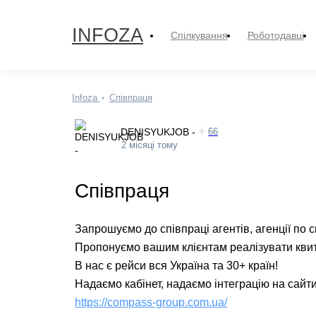
INFOZA
Спілкування
Роботодавці
Infoza
Співпраця
DENISYUKJOB -
66
2 місяці тому
Співпраця
Запрошуємо до співпраці агентів, агенції по с
Пропонуємо вашим клієнтам реалізувати квит
В нас є рейси вся Україна та 30+ країн!
Надаємо кабінет, надаємо інтеграцію на сайт
https://compass-group.com.ua/