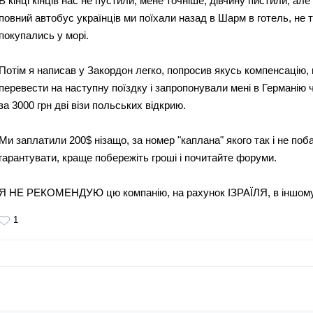
В кінці кінців нас не пустили, мене точніше, дівчину пистили, але
повний автобус українців ми поїхали назад в Шарм в готель, не т
покупались у морі.
Потім я написав у Закордон легко, попросив якусь компенсацію,
перевести на наступну поїздку і запропонували мені в Германію 
за 3000 грн дві візи польських відкрию.
Ми заплатили 200$ нізащо, за номер "каплана" якого так і не поба
гарантувати, краще побережіть гроші і почитайте форуми.
Я НЕ РЕКОМЕНДУЮ цю компанію, на рахунок ІЗРАЇЛЯ, в іншому
1