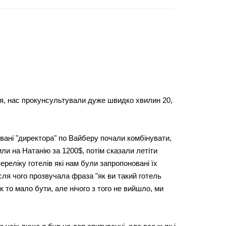
іля, нас прокунсультували дуже швидко хвилин 20,
 звані "директора" по Вайберу почали комбінувати,
ли на Натанію за 1200$, потім сказали летіти
реліку готелів які нам були запропоновані їх
сля чого прозвучала фраза "як ви такий готель
 то мало бути, але нічого з того не вийшло, ми