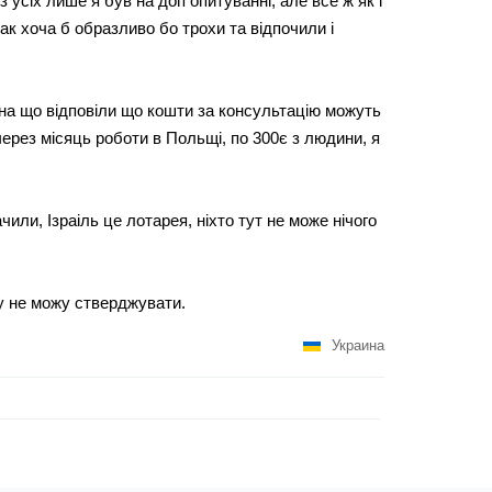
 з усіх лише я був на доп опитуванні, але все ж як і
ак хоча б образливо бо трохи та відпочили і
 на що відповіли що кошти за консультацію можуть
через місяць роботи в Польщі, по 300є з людини, я
чили, Ізраіль це лотарея, ніхто тут не може нічого
 не можу стверджувати.
Украина