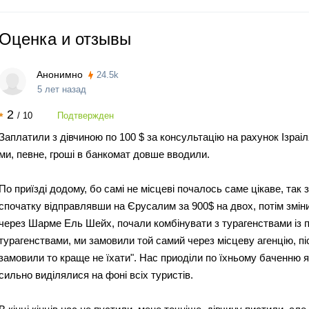
Оценка
и отзывы
Анонимно
24.5k
5 лет назад
2
/
10
Подтвержден
Заплатили з дівчиною по 100 $ за консультацію на рахунок Ізра
ми, певне, гроші в банкомат довше вводили.
По приїзді додому, бо самі не місцеві почалось саме цікаве, так
спочатку відправлявши на Єрусалим за 900$ на двох, потім зміни
через Шарме Ель Шейх, почали комбінувати з турагенствами із пе
турагенствами, ми замовили той самий через місцеву агенцію, пі
замовили то краще не їхати". Нас приоділи по їхньому баченню як
сильно виділялися на фоні всіх туристів.