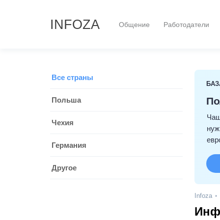
INFOZA
Общение
Работодатели
Все страны
БАЗ
По
Польша
Чащ
Чехия
нуж
евр
Германия
Другое
Infoza
Инф