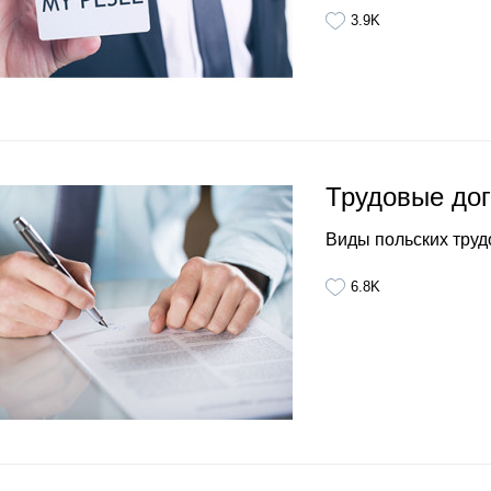
3.9K
Трудовые до
Виды польских труд
6.8K