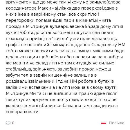
аргументом що до мене там нікому не ваньяло(слова
координатора Максима),ліжка дво поверхові,одне з
них з ікеа в аварійному стані,все скрипіло і
перегородки поламані,дві пари в кімнаті,кімната
прохідна М.Стрикув вул.варшавська 94,заді дому літня
кухня.Робота:до останього мені не уточняли певні
нюанси,по приїзді на "житло" у жителів дізнався що
графік не постійний і міняєця щоденно Склад:одягу НM
тобто може наложитись зміна на зміну і між ними буде
декілька годин щоб поїсти або поспати на ваш вибір,я
же мав іти на склад лпп но там ситуація не сильно
стабільніша, звільняють за любий прокол,можеш
забути тел в задній кишенні(не залишив в
роздівалці)звільнений і тд,на НМ робота в бутах із
залізними вставками а на лпп можна в свому взутті
М.Стрикув.Ми так і не вийшли на працю адже після
таких тупих аргументів що тут жили люди і ніхто не
жалівся ,в мені вбили все бажання там находитись і
співпрацювати.
0
Польша