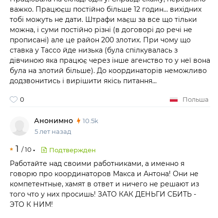
важко. Працюєш постійно більше 12 годин… вихідних
тобі можуть не дати. Штрафи маєш за все що тільки
можна, і суми постійно різні (в договорі до речі не
прописані) але це район 200 злотих. При чому що
ставка у Тассо йде низька (була спілкувалась з
дівчиною яка працює через інше агенство то у неї вона
була на злотий більше). До координаторів неможливо
додзвонитись і вирішити якісь питання...
0
Польша
Анонимно
10.5k
5 лет назад
1
/
10
Подтвержден
Работайте над своими работниками, а именно я
говорю про координаторов Макса и Антона! Они не
компетентные, хамят в ответ и ничего не решают из
того что у них просишь! ЗАТО КАК ДЕНЬГИ СБИТЬ -
ЭТО К НИМ!