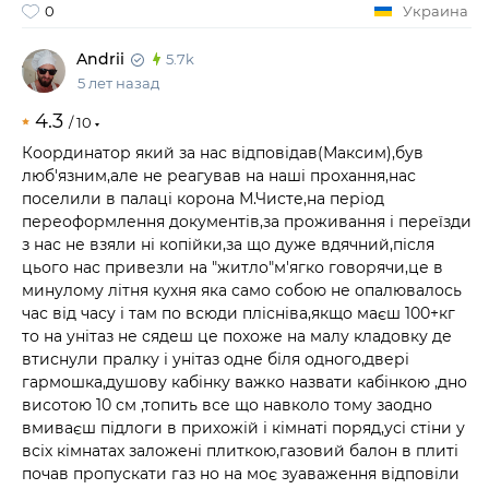
0
Украина
Andrii
5.7k
5 лет назад
4.3
/
10
Координатор який за нас відповідав(Максим),був
люб'язним,але не реагував на наші прохання,нас
поселили в палаці корона М.Чисте,на період
переоформлення документів,за проживання і переїзди
з нас не взяли ні копійки,за що дуже вдячний,після
цього нас привезли на "житло"м'ягко говорячи,це в
минулому літня кухня яка само собою не опалювалось
час від часу і там по всюди плісніва,якщо маєш 100+кг
то на унітаз не сядеш це похоже на малу кладовку де
втиснули пралку і унітаз одне біля одного,двері
гармошка,душову кабінку важко назвати кабінкою ,дно
висотою 10 см ,топить все що навколо тому заодно
вмиваєш підлоги в прихожій і кімнаті поряд,усі стіни у
всіх кімнатах заложені плиткою,газовий балон в плиті
почав пропускати газ но на моє зуаваження відповіли