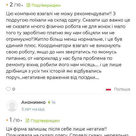
2
/
10
Подтвержден
Цю компанію взагалі не можу рекомендувати!! З
подругою поїхали на склад одягу. Сказати що важко це
не сказати нічого фізично робота не для жінок і мало
того ту заробітню платню яку нам обіцяли ми не
отримуємо!!Житло більш менш нормальне, і це був
єдиний плюс. Координатори взагалі не виконують
свою роботу, якщо до них звертатись по якомусь
питанню, от наприклад у нас була проблема по
ремонту вікна, робили його нам місяць.... і це лише
дрібниця з усіх тих історій які відбувались
поруч...негативне враження від поїздки....
0
Польша
Анонимно
1k
5 лет назад
1
/
10
Подтвержден
Ця фірма залишає після себе лише негатив!!
Працювала на складі одягу. Справді скажу, нереально