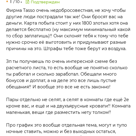
1
/
10
Подтвержден
Фирма Tasso очень недобросовестная, не хочу чтобы
другие люди пострадали так же! Они бросят вас на
деньги. Карта побыта стоит у них 1800 злотых хотя она
делается бесплатно (ну максимум минимальный какой
то сбор заплатишь)!! Они склонят тебя к тому что тебе
нужно срочно её выготовить и придумывают разные
причины на это. Штрафы тебе тоже берут из воздуха.
Зп ты получаешь по очень интересной схеме без
расчетного листа, то есть вообще не понятно сколько
ты работал и сколько заработал. Обещали много
бонусов и доплат, а на деле это все лишь пустые
обещания!! И вообще это все не есть законно!
Пары отдельно не селят, а селят в комнаты где ещё 2е
кроме вас, и ещё и на двухъярусные кровати!! Комната
маленькая, вещи где разместить нету толком!!
Про график это вообще отдельная тема, могут и тупо
ночные ставить, можно и без выходных остаться,