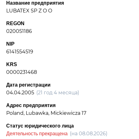
Название предприятия
LUBATEX SP Z O O
REGON
020051186
NIP
6141554519
KRS
0000231468
Дата регистрации
04.04.2005
(21 год 4 месяца)
Адрес предприятия
Poland, Lubawka, Mickiewicza 17
Статус юридического лица
(на 08.08.2026)
Деятельность прекращена