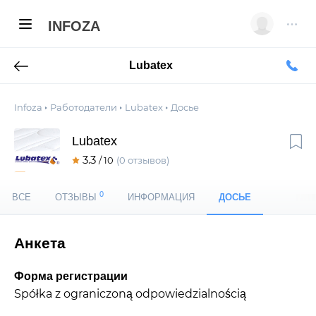
INFOZA
Lubatex
Infoza
Работодатели
Lubatex
Досье
Lubatex
3.3
/ 10
(0 отзывов)
0
ВСЕ
ОТЗЫВЫ
ИНФОРМАЦИЯ
ДОСЬЕ
Анкета
Форма регистрации
Spółka z ograniczoną odpowiedzialnością