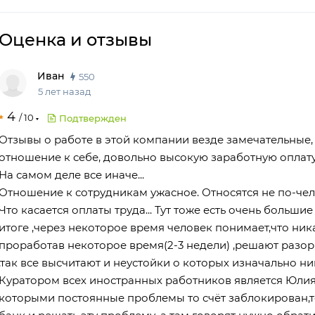
Оценка
и отзывы
Иван
550
5 лет назад
4
/
10
Подтвержден
Отзывы о работе в этой компании везде замечательные,
отношение к себе, довольно высокую заработную оплату
На самом деле все иначе...
Отношение к сотрудникам ужасное. Относятся не по-че
Что касается оплаты труда... Тут тоже есть очень больш
итоге ,через некоторое время человек понимает,что ник
проработав некоторое время(2-3 недели) ,решают разор
,так все высчитают и неустойки о которых изначально ни
Куратором всех иностранных работников является Юлия
которыми постоянные проблемы то счёт заблокирован,то