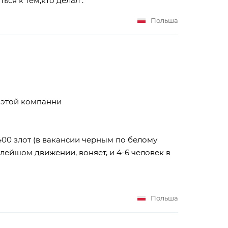
ься к тем,кто делал .
Польша
т этой компанни
 400 злот (в вакансии черным по белому
лейшом движении, воняет, и 4-6 человек в
Польша