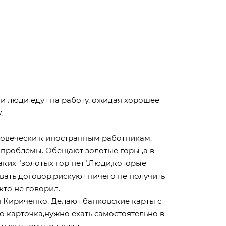
 и люди едут на работу, ожидая хорошее
.
ловечески к иностранным работникам.
ие проблемы. Обещают золотые горы ,а в
аких "золотых гор нет".Люди,которые
вать договор,рискуют ничего не получить
кто не говорил.
 Кириченко. Делают банковские карты с
 карточка,нужно ехать самостоятельно в