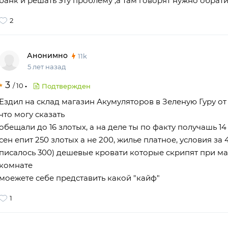
банк и решать эту проблему ,а там говорят нужно обратит
2
Анонимно
11k
5 лет назад
3
/
10
Подтвержден
Ездил на склад магазин Акумуляторов в Зеленую Гуру о
что могу сказать
обещали до 16 злотых, а на деле ты по факту получашь 14
сен епит 250 злотых а не 200, жилье платное, условия за
писалось 300) дешевые кровати которые скрипят при ма
комнате
моежете себе представить какой "кайф"
1