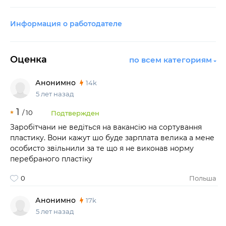
Информация о работодателе
Оценка
по всем категориям
Анонимно
14k
5 лет назад
1
/
10
Подтвержден
Заробітчани не ведіться на вакансію на сортування
пластику. Вони кажут шо буде зарплата велика а мене
особисто звільнили за те що я не виконав норму
перебраного пластіку
0
Польша
Анонимно
17k
5 лет назад