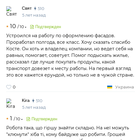
Cвят
510
5 лет назад
10
/
10
Подтвержден
Устроился на работу по оформлению фасадов.
Проработал полгода, все класс. Хочу сказать спасибо
Косте. Он хоть и владелец компании, но ведет себя на
равных, помогает, советует. Помог подыскать жилье,
рассказал где лучше покупать продукты, какой
транспорт довезет к месту работы. На первый взгляд
это все кажется ерундой, но только не в чужой стране.
0
Украина
Kira
510
5 лет назад
1
/
10
Подтвержден
Робота така, що гіршу знайти складно. На неї можуть
"клюнути" хіба ті, кому байдуже що робити. Грошей