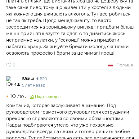
платять стільки, що вистачить хіба що на дешеву їжу та
таке саме пиво, тому що живеш ти у хостелі з людьми
які кожного дня вживають алкоголь. Тут все робиться
не так як треба. Щодо менеджменту, то варто
зосередитися на зовнішньому вигляді: придбати більш
менш прийнятні взуття та одяг. А то дивитись якось
неприємно на латки, у "секонді" можна придбати
набагато кращі. Закінчуйте брехати молоді, які тільки
освоюють професію і брати за це чималі гроші.
0
Польша
Юкиш
520
5 лет назад
10
/
10
Подтвержден
Компания, которая заслуживает внимания. Под
руководством грамотного руководителя сотрудники
прекрасно справляются со своими обязанностями.
Кадры подбираются умело, что уже похвально,
руководство всегда на связи и готово решить любые
вопросы. Тут действительно есть все возможности для