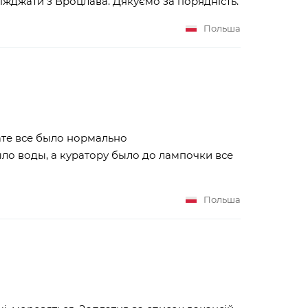
їжджати з Вроцлава. Дякуємо за порядність.
Польша
ате все было нормально
было воды, а куратору было до лампочки все
Польша