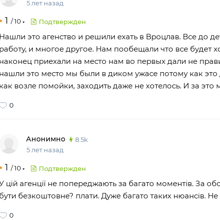
5 лет назад
1
/
10
Подтвержден
Нашли это агенство и решили ехать в Вроцлав. Все до д
работу, и многое другое. Нам пообещали что все будет 
наконец приехали на место нам во первых дали не прав
нашли это место мы были в диком ужасе потому как это
как возле помойки, заходить даже не хотелось. И за это 
0
Анонимно
8.5k
5 лет назад
1
/
10
Подтвержден
У цій агенції не попереджають за багато моментів. За о
бути безкоштовне? плати. Дуже багато таких нюансів. Н
0