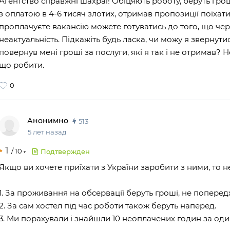
Агентство справжні шахраї! Обіцяють роботу, беруть грош
з оплатою в 4-6 тисяч злотих, отримав пропозиції поїхат
проплачуєте вакансію можете готуватись до того, що чер
неактуальність. Підкажіть будь ласка, чи можу я звернут
повернув мені гроші за послуги, які я так і не отримав? 
що робити.
0
Анонимно
513
5 лет назад
1
/
10
Подтвержден
Якщо ви хочете приїхати з України заробити з ними, то н
1. За проживання на обсервації беруть гроші, не поперед
2. За сам хостел під час роботи також беруть наперед.
3. Ми порахували і знайшли 10 неоплачених годин за оди