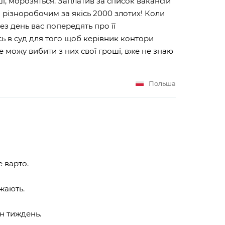
і, морозяться. Заплатив за список вакансій
и різноробочим за якісь 2000 злотих! Коли
ез день вас попередять про її
ись в суд для того щоб керівник контори
Не можу вибити з них свої гроші, вже не знаю
Польша
е варто.
жають.
н тиждень.