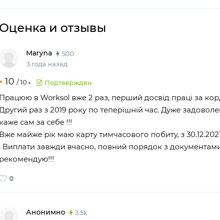
Оценка
и отзывы
Maryna
500
3 года назад
10
/
10
Подтвержден
Працюю в Worksol вже 2 раз, перший досвід праці за корд
Другий раз з 2019 року по теперішній час. Дуже задоволен
каже сам за себе !!!
Вже майже рік маю карту тимчасового побиту, з 30.12.202
. Виплати завжди вчасно, повний порядок з документами
рекомендую!!!
0
Анонимно
3.5k