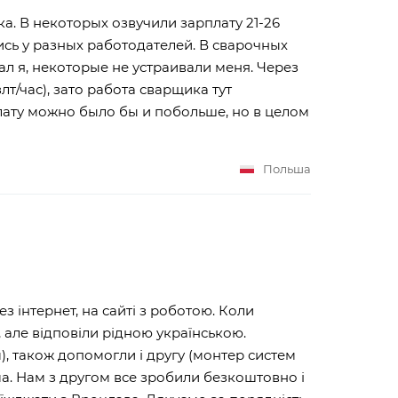
а. В некоторых озвучили зарплату 21-26
ись у разных работодателей. В сварочных
л я, некоторые не устраивали меня. Через
т/час), зато работа сварщика тут
лату можно было бы и побольше, но в целом
Польша
 інтернет, на сайті з роботою. Коли
але відповіли рідною українською.
), також допомогли і другу (монтер систем
ма. Нам з другом все зробили безкоштовно і