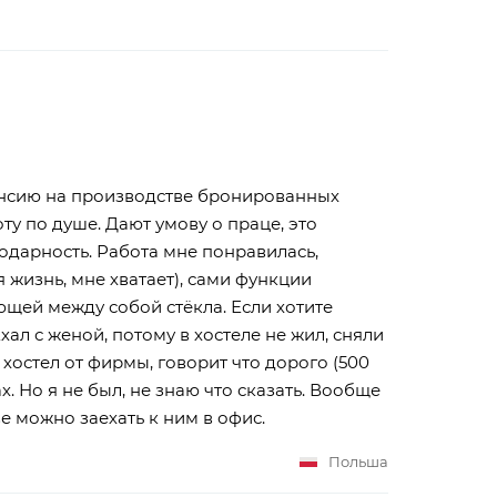
кансию на производстве бронированных
у по душе. Дают умову о праце, это
одарность. Работа мне понравилась,
 жизнь, мне хватает), сами функции
щей между собой стёкла. Если хотите
ал с женой, потому в хостеле не жил, сняли
хостел от фирмы, говорит что дорого (500
х. Но я не был, не знаю что сказать. Вообще
е можно заехать к ним в офис.
Польша