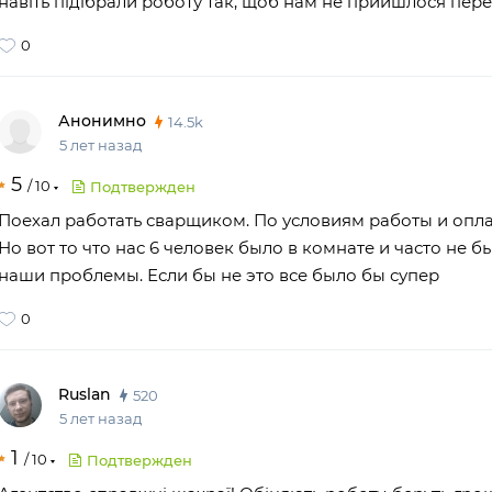
навіть підібрали роботу так, щоб нам не прийшлося пере
0
Анонимно
14.5k
5 лет назад
5
/
10
Подтвержден
Поехал работать сварщиком. По условиям работы и опл
Но вот то что нас 6 человек было в комнате и часто не 
наши проблемы. Если бы не это все было бы супер
0
Ruslan
520
5 лет назад
1
/
10
Подтвержден