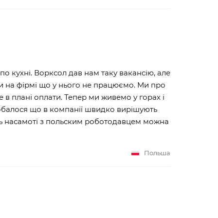
о кухні. Ворксол дав нам таку вакансію, але
и на фірмі що у нього не працюємо. Ми про
 в плані оплати. Тепер ми живемо у горах і
обалося що в компанії швидко вирішують
сь насамоті з польским роботодавцем можна
Польша