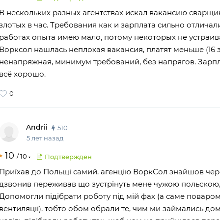
В нескольких разных агентствах искал вакансию сварщик
злотых в час. Требования как и зарплата сильно отличал
работах опыта имею мало, потому некоторых не устраива
Ворксол нашлась неплохая вакансия, платят меньше (16 зл
ненапряжная, минимум требований, без напрягов. Зарп
всё хорошо.
0
Andrii
510
5 лет назад
10
/
10
Подтвержден
Приїхав до Польщі самий, агенцію ВоркСол знайшов через
дзвонив переживав що зустрінуть мене чужою польскою, 
Допомогли підібрати роботу під мій фах (а саме поваром
вентиляції), тобто обом обрали те, чим ми займались до