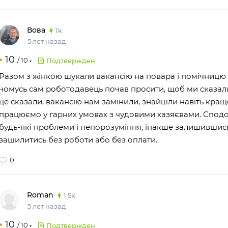
Вова
1k
5 лет назад
10
/
10
Подтвержден
Разом з жінкою шукали вакансію на повара і помічницю п
чомусь сам роботодавець почав просити, щоб ми сказал
це сказали, вакансію нам замінили, знайшли навіть краще
працюємо у гарних умовах з чудовими хазяєвами. Спод
будь-які проблеми і непорозуміння, інакше залишивши
зашилитись без роботи або без оплати.
0
Roman
1.5k
5 лет назад
10
/
10
Подтвержден