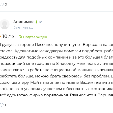
0
Анонимно
1k
5 лет назад
10
/
10
Подтвержден
Тружусь в городе Пясечно, получил тут от Ворксола ва
стекол. Адекватные менеджеры помогли подобрать работ
редкость для подобных компаний и за это большая благ
подходящий мне график по 8 часов (у меня есть и личная
заключаются в работе на специальной машине, склеиваю
работать больше, можно брать сверхчасы без проблем. Ех
свою квартиру. Мой напарник по имени Вадим платит за 
злт), но зато условия лучше чем в бесплатных скотовника
всё адекватно, фирма порядочная. Главное что в Варшав
1