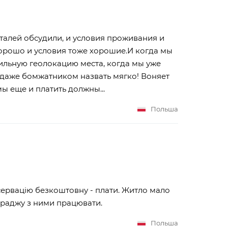
еталей обсудили, и условия проживания и
хорошо и условия тоже хорошие.И когда мы
ильную геолокацию места, когда мы уже
 даже бомжатником назвать мягко! Воняет
мы еще и платить должны...
Польша
бсервацію безкоштовну - плати. Житло мало
е раджу з ними працювати.
Польша