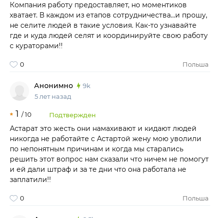
Компания работу предоставляет, но моментиков
хватает. В каждом из етапов сотрудничества...и прошу,
не селите людей в такие условия. Как-то узнавайте
где и куда людей селят и координируйте свою работу
с кураторами!!
0
Польша
Анонимно
9k
5 лет назад
1
/
10
Подтвержден
Астарат это жесть они намахивают и кидают людей
никогда не работайте с Астартой жену мою уволили
по непонятным причинам и когда мы старались
решить этот вопрос нам сказали что ничем не помогут
и ей дали штраф и за те дни что она работала не
заплатили!!
0
Польша