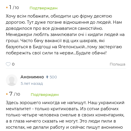
1
/
10
Подтвержден
Хочу всім побажати, обходити цю фірму десятою
дорогою. Тут дуже погане відношення до людей. Нам
доводилося про все дізнаватися самостійно.
Менеджери люблть замилювати очі і кидати людей на
гроші. Часто бачу вакансії від цих шахраїв, які
базуються в Бидгощі на Ягелонській...тому застерігаю
побережіть свої сили та нерви...Будьте обачні!
0
Польша
Анонимно
500
5 лет назад
7
/
10
Подтвержден
Здесь зорошего никогда не напишут. Наш украинский
менталитет - только критиковать. Из сотни рабочих
только четыре человека смелые в своих коментариях,
а в глаза ничего сказать не могут. Это люди пили в
хостелах, не делали работу и сейчас пишут анонимно