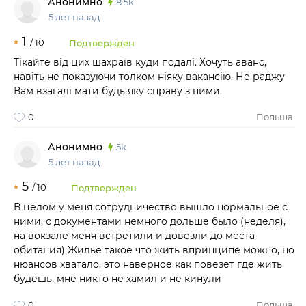
Анонимно
8.5k
5 лет назад
1
/
10
Подтвержден
Тікайте від цих шахраїв куди подалі. Хочуть аванс,
навіть не показуючи толком ніяку вакансію. Не раджу
Вам взагалі мати будь яку справу з ними.
0
Польша
Анонимно
5k
5 лет назад
5
/
10
Подтвержден
В целом у меня сотрудничество вышло нормальное с
ними, с документами немного дольше было (неделя),
на вокзале меня встретили и довезли до места
обитания) Жилье такое что жить впринципе можно, но
нюансов хватало, это наверное как повезет где жить
будешь, мне никто не хамил и не кинули
0
Польша