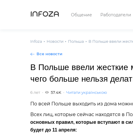
INFOZA
Общение
Работодатели
Infoza
Новости
Польша
В Польше ввели жестк
Все новости
В Польше ввели жесткие 
чего больше нельзя делат
6 лет
57.4K
Читати українською
По всей Польше выходить из дома можно 
Всех лиц, которые сейчас находятся в П
основных правил, которые вступают в сил
будет до 11 апреля: