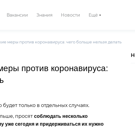
Вакансии
Знания
Новости
Ещё
ие меры против коронавируса: чего больше нельзя делать
Н
меры против коронавируса:
ь
будет только в отдельных случаях.
ольше, просят
соблюдать несколько
у уже сегодня и придерживаться их нужно