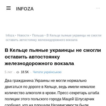
INFOZA
Infoza
Новости
Польша
В Кельце пьяные украинцы не смогли
оставить автостоянку железнодорожного вокзала
В Кельце пьяные украинцы не смогли
оставить автостоянку
железнодорожного вокзала
5 лет
18.5K
Читати українською
Два гражданина Украины не могли нормально
двигаться по дороге в Кельце, ведь имели немалое
количество алкоголя в крови. Пресс-секретарь штаба
полиции этого польского города Мацей Шлусарчик
сообщил, что на площади Независимости были