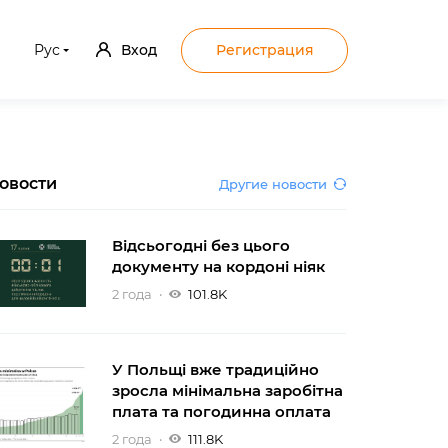
Рус
Вход
Регистрация
овости
Другие новости
Відсьогодні без цього
документу на кордоні ніяк
2 года
101.8K
У Польщі вже традиційно
зросла мінімальна заробітна
плата та погодинна оплата
2 года
111.8K