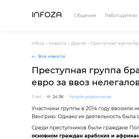
INFOZA
Общение
Работодатели
Infoza
Новости
Другое
Преступная группа бра
Все новости
Преступная группа бра
евро за ввоз нелегало
5 лет
24.3K
Читати українською
Участники группы в 2014 году ввозили 
Венгрию. Однако их деятельность была
Среди преступников были граждане Пол
основном граждан арабских и африканс