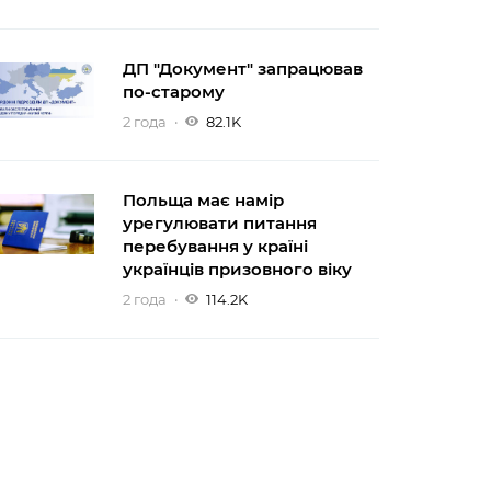
ДП "Документ" запрацював
по-старому
2 года
82.1K
Польща має намір
урегулювати питання
перебування у країні
українців призовного віку
2 года
114.2K