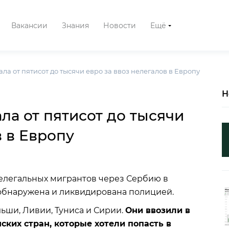
Вакансии
Знания
Новости
Ещё
ла от пятисот до тысячи евро за ввоз нелегалов в Европу
Н
ла от пятисот до тысячи
в в Европу
нелегальных мигрантов через Сербию в
 обнаружена и ликвидирована полицией.
ьши, Ливии, Туниса и Сирии.
Они ввозили в
ких стран, которые хотели попасть в