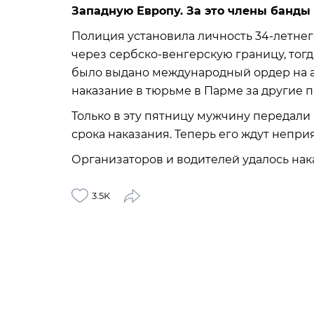
Западную Европу. За это члены банды
Полиция установила личность 34-летне
через сербско-венгерскую границу, тог
было выдано международный ордер на аре
наказание в тюрьме в Парме за другие 
Только в эту пятницу мужчину передали
срока наказания. Теперь его ждут непри
Организаторов и водителей удалось нака
3.5K