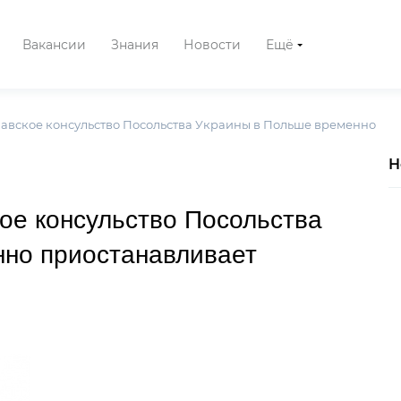
Вакансии
Знания
Новости
Ещё
авское консульство Посольства Украины в Польше временно
Н
ое консульство Посольства
нно приостанавливает