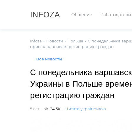
INFOZA
Общение
Работодатели
Infoza
Новости
Польша
С понедельника варш
приостанавливает регистрацию граждан
Все новости
С понедельника варшавск
Украины в Польше време
регистрацию граждан
5 лет
24.5K
Читати українською