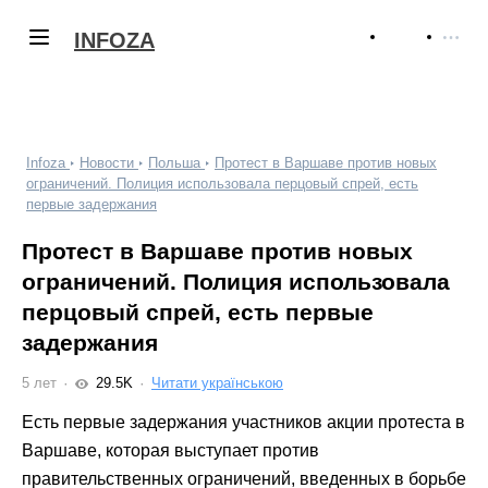
INFOZA
Infoza
Новости
Польша
Протест в Варшаве против новых
ограничений. Полиция использовала перцовый спрей, есть
первые задержания
Протест в Варшаве против новых
ограничений. Полиция использовала
перцовый спрей, есть первые
задержания
5 лет
29.5K
Читати українською
Есть первые задержания участников акции протеста в
Варшаве, которая выступает против
правительственных ограничений, введенных в борьбе