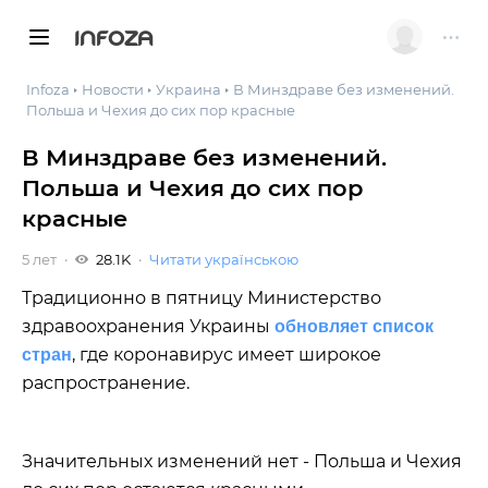
INFOZA
Infoza
Новости
Украина
В Минздраве без изменений.
Польша и Чехия до сих пор красные
В Минздраве без изменений.
Польша и Чехия до сих пор
красные
5 лет
28.1K
Читати українською
Традиционно в пятницу Министерство
здравоохранения Украины
обновляет список
, где коронавирус имеет широкое
стран
распространение.
Значительных изменений нет - Польша и Чехия