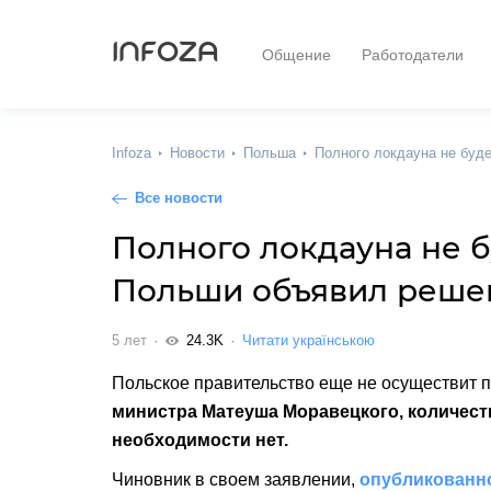
INFOZA
Общение
Работодатели
Infoza
Новости
Польша
Полного локдауна не буд
Все новости
Полного локдауна не 
Польши объявил реше
5 лет
24.3K
Читати українською
Польское правительство еще не осуществит 
министра Матеуша Моравецкого, количест
необходимости нет.
Чиновник в своем заявлении,
опубликованн