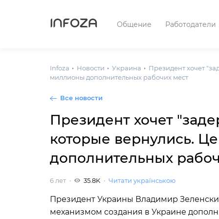
INFOZA
Общение
Работодатели
Infoza
Новости
Украина
Президент хочет "за
миллионы дополнительных рабочих мест
Все новости
Президент хочет "заде
которые вернулись. Ц
дополнительных рабоч
6 лет
35.8K
Читати українською
Президент Украины Владимир Зеленский
механизмом создания в Украине дополн