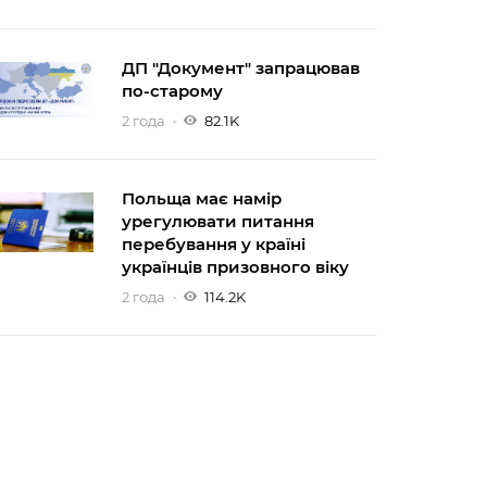
ДП "Документ" запрацював
по-старому
2 года
82.1K
Польща має намір
урегулювати питання
перебування у країні
українців призовного віку
2 года
114.2K