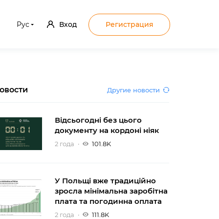
Рус
Вход
Регистрация
овости
Другие новости
Відсьогодні без цього
документу на кордоні ніяк
2 года
101.8K
У Польщі вже традиційно
зросла мінімальна заробітна
плата та погодинна оплата
2 года
111.8K