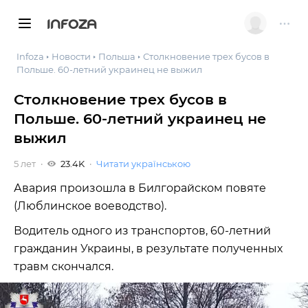
INFOZA
Infoza
Новости
Польша
Столкновение трех бусов в
Польше. 60-летний украинец не выжил
Столкновение трех бусов в
Польше. 60-летний украинец не
выжил
5 лет
23.4K
Читати українською
Авария произошла в Билгорайском повяте
(Люблинское воеводство).
Водитель одного из транспортов, 60-летний
гражданин Украины, в результате полученных
травм скончался.