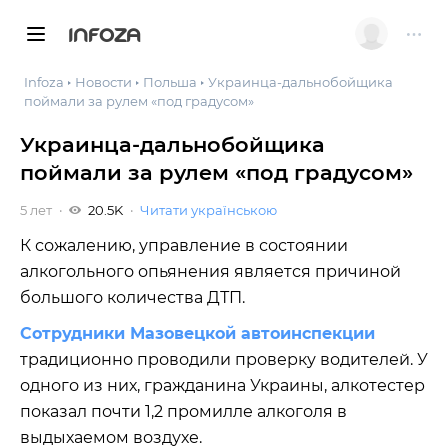
INFOZA
Infoza
Новости
Польша
Украинца-дальнобойщика
поймали за рулем «под градусом»
Украинца-дальнобойщика
поймали за рулем «под градусом»
5 лет
20.5K
Читати українською
К сожалению, управление в состоянии
алкогольного опьянения является причиной
большого количества ДТП.
Сотрудники Мазовецкой автоинспекции
традиционно проводили проверку водителей. У
одного из них, гражданина Украины, алкотестер
показал почти 1,2 промилле алкоголя в
выдыхаемом воздухе.