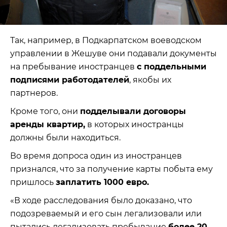
Так, например, в Подкарпатском воеводском
управлении в Жешуве они подавали документы
на пребывание иностранцев
с поддельными
подписями работодателей
, якобы их
партнеров.
Кроме того, они
подделывали договоры
аренды квартир,
в которых иностранцы
должны были находиться.
Во время допроса один из иностранцев
признался, что за получение карты побыта ему
пришлось
заплатить 1000 евро.
«В ходе расследования было доказано, что
подозреваемый и его сын легализовали или
пытались легализовать пребывание
более 20