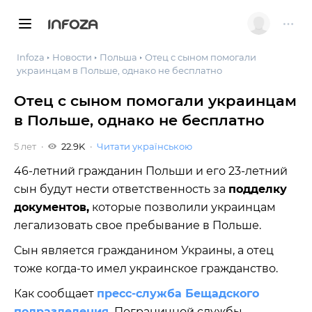
INFOZA
Infoza
Новости
Польша
Отец с сыном помогали
украинцам в ​​Польше, однако не бесплатно
Отец с сыном помогали украинцам
в ​​Польше, однако не бесплатно
5 лет
22.9K
Читати українською
46-летний гражданин Польши и его 23-летний
сын будут нести ответственность за
подделку
документов,
которые позволили украинцам
легализовать свое пребывание в Польше.
Сын является гражданином Украины, а отец
тоже когда-то имел украинское гражданство.
Как сообщает
пресс-служба Бещадского
подразделения
Пограничной службы,