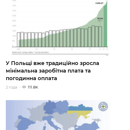
У Польщі вже традиційно зросла
мінімальна заробітна плата та
погодинна оплата
2 года
111.8K