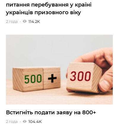
питання перебування у країні
українців призовного віку
2 года
114.2K
Встигніть подати заяву на 800+
2 года
104.4K