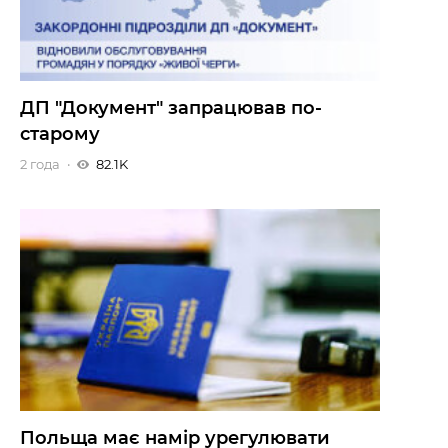
ДП "Документ" запрацював по-
старому
2 года
82.1K
Польща має намір урегулювати