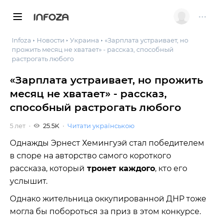
INFOZA
Infoza
Новости
Украина
«Зарплата устраивает, но
прожить месяц не хватает» - рассказ, способный
растрогать любого
«Зарплата устраивает, но прожить
месяц не хватает» - рассказ,
способный растрогать любого
5 лет
25.5K
Читати українською
Однажды Эрнест Хемингуэй стал победителем
в споре на авторство самого короткого
рассказа, который
тронет каждого
, кто его
услышит.
Однако жительница оккупированной ДНР тоже
могла бы побороться за приз в этом конкурсе.