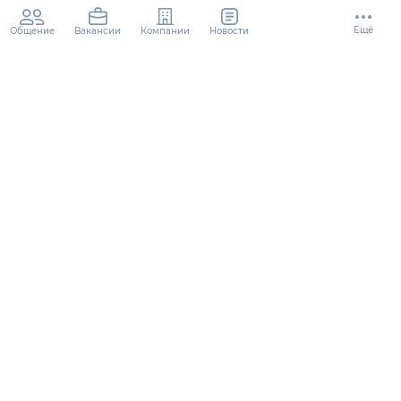
Ещё
Общение
Компании
Новости
Вакансии
Чоловікам призовного віку