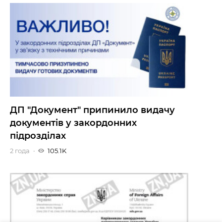
ДП "Документ" припинило видачу
документів у закордонних
підрозділах
2 года
105.1K