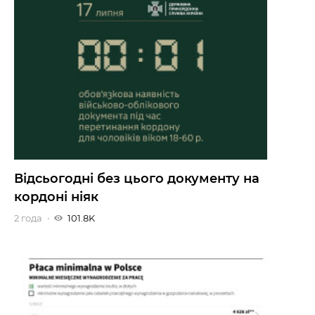
Відсьогодні без цього документу на
кордоні ніяк
2 года
101.8K