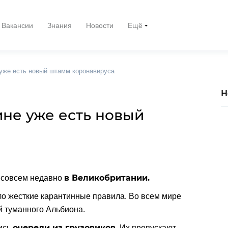
Вакансии
Знания
Новости
Ещё
 уже есть новый штамм коронавируса
Н
ине уже есть новый
в Великобритании.
 совсем недавно
ло жесткие карантинные правила. Во всем мире
 туманного Альбиона.
очереди из грузовиков
ись
. Их пропускают,