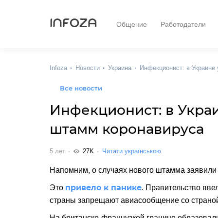
INFOZA
Общение
Работодатели
Infoza
Новости
Украина
Инфекционист: в Украине
Все новости
Инфекционист: в Укра
штамм коронавируса
5 лет
27K
Читати українською
Напомним, о случаях нового штамма заявили
привело к панике
Это
. Правительство вве
страны запрещают авиасообщение со страной
На британско-французкой границе образовал