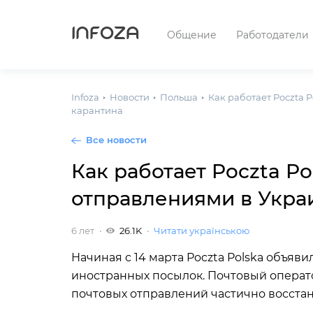
INFOZA
Общение
Работодатели
Infoza
Новости
Польша
Как работает Poczta 
карантина
Все новости
Как работает Poczta P
отправлениями в Укра
6 лет
26.1K
Читати українською
Начиная с 14 марта Poczta Polska объяв
иностранных посылок. Почтовый операто
почтовых отправлений частично восстан