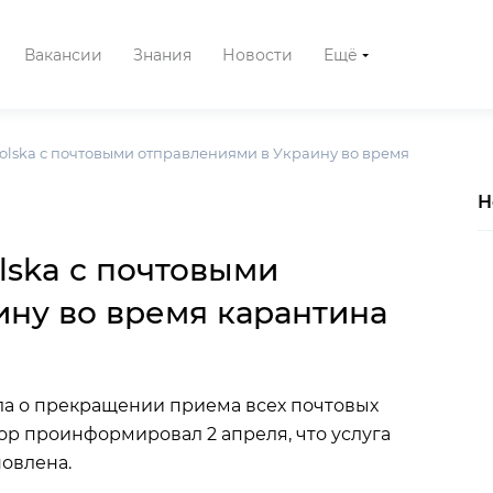
Вакансии
Знания
Новости
Ещё
Polska с почтовыми отправлениями в Украину во время
Н
olska с почтовыми
ину во время карантина
ила о прекращении приема всех почтовых
р проинформировал 2 апреля, что услуга
овлена.