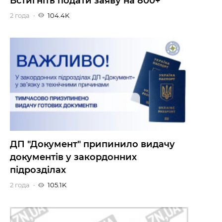
Встигніть подати заяву на 800+
2 года
104.4K
ДП "Документ" припинило видачу
документів у закордонних
підрозділах
2 года
105.1K