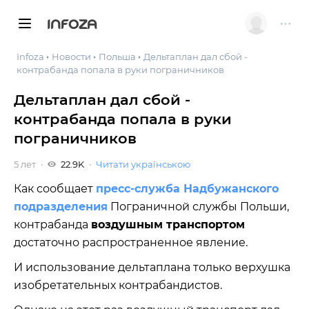
INFOZA
Infoza
Новости
Польша
Дельтаплан дал сбой -
контрабанда попала в руки пограничников
Дельтаплан дал сбой -
контрабанда попала в руки
пограничников
5 лет
22.9K
Читати українською
Как сообщает
пресс-служба Надбужанского
подразделения
Пограничной службы Польши,
контрабанда
воздушным транспортом
достаточно распространенное явление.
И использование дельтаплана только верхушка
изобретательных контрабандистов.