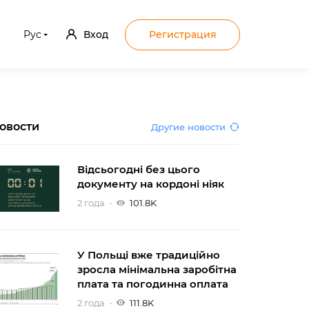
Рус
Вход
Регистрация
овости
Другие новости
Відсьогодні без цього
документу на кордоні ніяк
2 года
101.8K
У Польщі вже традиційно
зросла мінімальна заробітна
плата та погодинна оплата
2 года
111.8K