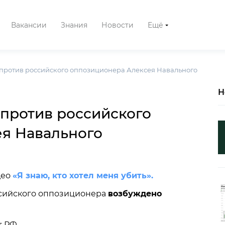
Вакансии
Знания
Новости
Ещё
 против российского оппозиционера Алексея Навального
Н
 против российского
я Навального
део
«Я знаю, кто хотел меня убить».
оссийского оппозиционера
возбуждено
 РФ.