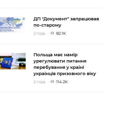
ДП "Документ" запрацював
по-старому
2 года
82.1K
Польща має намір
урегулювати питання
перебування у країні
українців призовного віку
2 года
114.2K