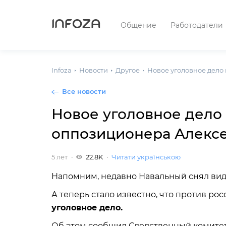
INFOZA
Общение
Работодатели
Infoza
Новости
Другое
Новое уголовное дело
Все новости
Новое уголовное дело
оппозиционера Алексе
5 лет
22.8K
Читати українською
Напомним, недавно Навальный снял ви
А теперь стало известно, что против р
уголовное дело.
Об этом сообщил Следственный комитет