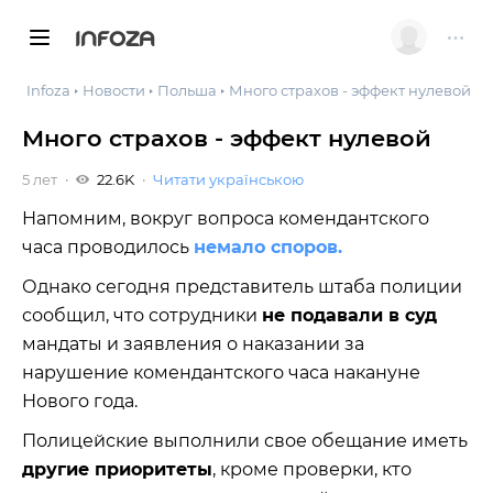
INFOZA
Infoza
Новости
Польша
Много страхов - эффект нулевой
Много страхов - эффект нулевой
5 лет
22.6K
Читати українською
Напомним, вокруг вопроса комендантского
часа проводилось
немало споров.
Однако сегодня представитель штаба полиции
сообщил, что сотрудники
не подавали в суд
мандаты и заявления о наказании за
нарушение комендантского часа накануне
Нового года.
Полицейские выполнили свое обещание иметь
другие приоритеты
, кроме проверки, кто