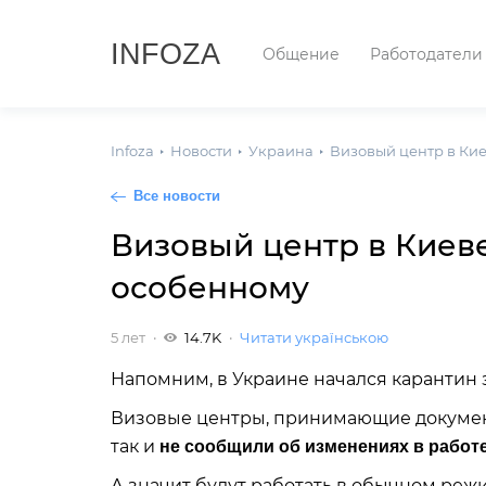
INFOZA
Общение
Работодатели
Infoza
Новости
Украина
Визовый центр в Кие
Все новости
Визовый центр в Киеве
особенному
5 лет
14.7K
Читати українською
Напомним, в Украине начался карантин 
Визовые центры, принимающие докумен
так и
не сообщили об изменениях в работе
А значит будут работать в обычном реж