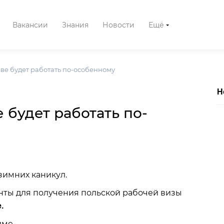
Вакансии
Знания
Новости
Ещё
ве будет работать по-особенному
Н
 будет работать по-
зимних каникул.
ты для получения польской рабочей визы
.
име.