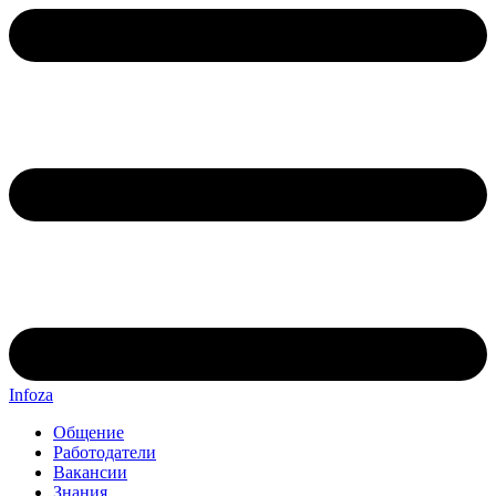
Infoza
Общение
Работодатели
Вакансии
Знания