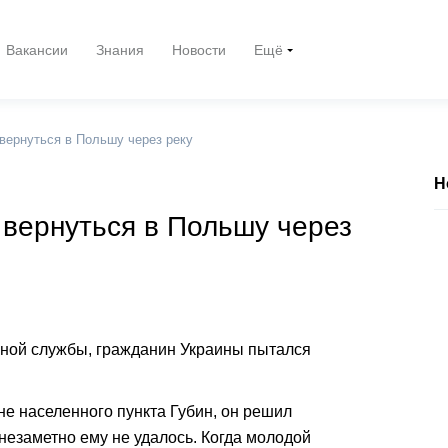
Вакансии
Знания
Новости
Ещё
вернуться в Польшу через реку
Н
 вернуться в Польшу через
чной службы, гражданин Украины пытался
не населенного пункта Губин, он решил
 незаметно ему не удалось. Когда молодой