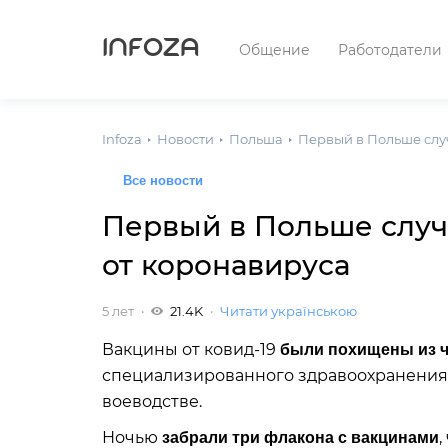
INFOZA
Общение
Работодатели
Infoza
Новости
Польша
Первый в Польше слу
Все новости
Первый в Польше слу
от коронавируса
5 лет
21.4K
Читати українською
Вакцины от ковид-19
были похищены из ч
специализированного здравоохранения
воеводстве.
Ночью
,
забрали три флакона с вакцинами