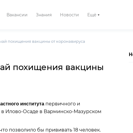
Вакансии
Знания
Новости
Ещё
чай похищения вакцины от коронавируса
Н
чай похищения вакцины
первичного и
астного института
 в Илово-Осаде в Варминско-Мазурском
 что позволило бы прививать 18 человек.