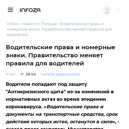
INFOZA
Infoza
Новости
Польша
Водительские права и
номерные знаки. Правительство меняет правила для
водителей
Водительские права и номерные
знаки. Правительство меняет
правила для водителей
6 лет
28.4K
Читати українською
Водители попадают под защиту
"Антикризисного щита" из-за изменений в
нормативных актах во время эпидемии
коронавируса. «
Водительские права и
документы на транспортные средства, срок
действия которых истек, останутся в силе
», -