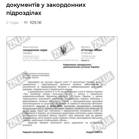
документів у закордонних
підрозділах
2 года
105.1K