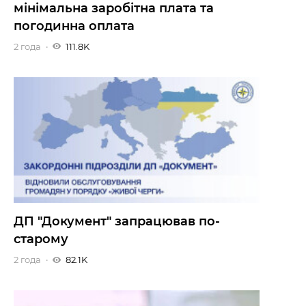
мінімальна заробітна плата та
погодинна оплата
2 года
111.8K
ДП "Документ" запрацював по-
старому
2 года
82.1K