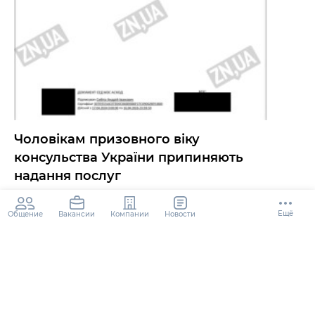
Чоловікам призовного віку
консульства України припиняють
надання послуг
2 года
96K
Ещё
Общение
Компании
Новости
Вакансии