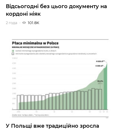
Відсьогодні без цього документу на
кордоні ніяк
2 года
101.8K
У Польщі вже традиційно зросла