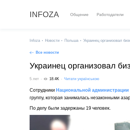
INFOZA
Общение
Работодатели
Infoza
Новости
Польша
Украинец организовал биз
Все новости
Украинец организовал би
5 лет
18.4K
Читати українською
Сотрудники
Национальной администрации
группу, которая занималась незаконными аза
По делу были задержаны 19 человек.