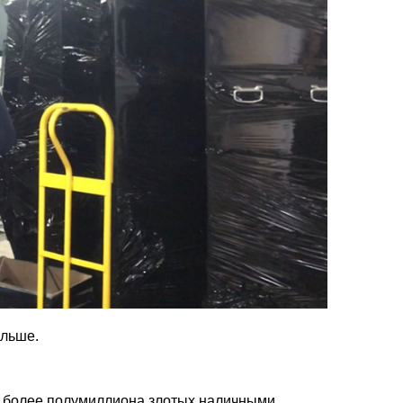
ольше.
, более полумиллиона злотых наличными,